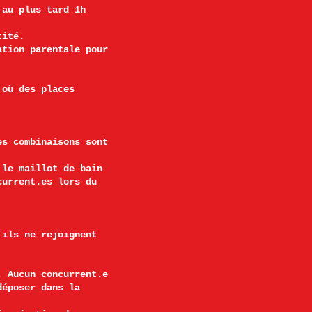
 au plus tard 1h
tité.
ation parentale pour
 où des places
es combinaisons sont
 le maillot de bain
current.es lors du
’ils ne rejoignent
. Aucun concurrent.e
déposer dans la