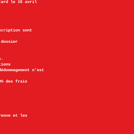
tard le 15 avril
scription sont
 dossier
.​
tions
dédommagement n’est
0% des frais
reuve et les