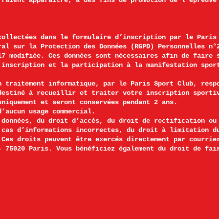
rraient apparaître, à des fins de promotion de l’épreuve
collectées dans le formulaire d’inscription par le Paris
ral sur la Protection des Données (RGPD) Personnelles n°
17 modifiée. Ces données sont nécessaires afin de faire 
'inscription et la participation à la manifestation spor
n traitement informatique, par le Paris Sport Club, resp
destiné à recueillir et traiter votre inscription sporti
uniquement et seront conservées pendant 2 ans.
d’aucun usage commercial.
 données, du droit d’accès, du droit de rectification ou
 cas d’informations incorrectes, du droit à limitation d
 Ces droits peuvent être exercés directement par courrie
- 75020 Paris. Vous bénéficiez également du droit de fai