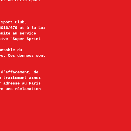
 et du Paris Sport
 Sport Club,
2016/679 et à la Loi
suite au service
tive "Super Sprint
onsable du
ve. Ces données sont
 d’effacement, de
u traitement ainsi
r adressé au Paris
re une réclamation