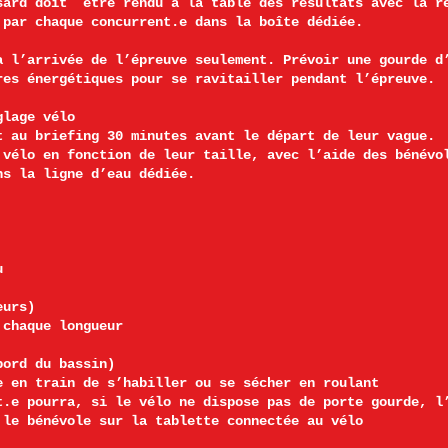
sard doit être rendu à la table des résultats avec la r
 par chaque concurrent.e dans la boîte dédiée.
à l’arrivée de l’épreuve seulement. Prévoir une gourde d
res énergétiques pour se ravitailler pendant l’épreuve.
glage vélo
t au briefing 30 minutes avant le départ de leur vague.
 vélo en fonction de leur taille, avec l’aide des bénévo
ns la ligne d’eau dédiée.
u
eurs)
 chaque longueur
bord du bassin)
e en train de s’habiller ou se sécher en roulant
t.e pourra, si le vélo ne dispose pas de porte gourde, l
 le bénévole sur la tablette connectée au vélo