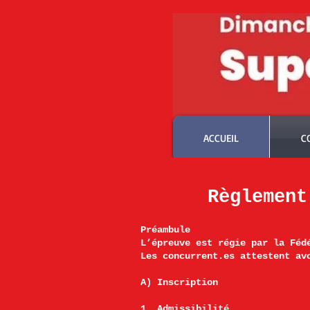
ACCUEIL
C
Règlement
Préambule
L’épreuve est régie par la Féd
Les concurrent.es attestent av
A) Inscription
1. Admissibilité