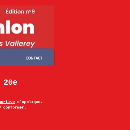
CONTACT
 20e
portive
s'applique.
y conformer.