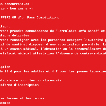
es concurrent.es :
rie « benjamins »)
 FFTRI OU d’un Pass Compétition.
ition:
vront prendre connaissance du “Formulaire Info Santé” et
ations délivrées..
vront renseigner avec les personnes exerçant l’autorité 
tat de santé et disposer d’une autorisation parentale. L
 à un examen médical, l’obtention ou le renouvellement d
ertificat médical attestation l’absence de contre-indica
iption
de 28 € pour les adultes et 4 € pour les jeunes licencié
bligatoire pour les non-licenciés
teforme d’inscription
les femmes et les jeunes,
hommes,