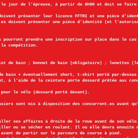
 le jour de l’épreuve, à partir de 8h00 et doit se faire
e.
doivent présenter leur licence FFTRI et une pièce d’iden
.es doivent présenter une pièce d’identité (et l’autoris
s pourront prendre une inscription sur place dans le cas
 la compétition.
lot de bain ; bonnet de bain (obligatoire) ; lunettes (l
de bain + éventuellement short, t-shirt porté par-dessus
nt, à l’aide de la ceinture porte dossard prêtée aux con
 pour le vélo (dossard porté devant).
asiers sont mis à disposition des concurrent.es avant qu
aller ses affaires à droite de la roue avant de son vélo
iller ou se sécher en roulant. Il ou elle devra ensuite 
 avant de partir sur le parcours de course à pied.