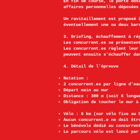
En fin de course, le porte dos
affaires personnelles déposées
Un ravitaillement est proposé 
éventuellement une ou deux bar
3. Briefing, échauffement & ré
Les concurrent.es se présenten
Les concurrent.es règlent leur
peuvent ensuite s’échauffer da
4. Détail de l’épreuve
Natation :
2 concurrent.es par ligne d’ea
Départ main au mur
Distance : 300 m (soit 6 longu
Obligation de toucher le mur à
Vélo : 6 km (sur vélo fixe au 
Aucun concurrent.e ne doit êtr
Le bénévole dédié au concurren
Le parcours vélo est lancé par